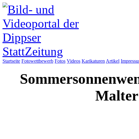
Startseite
Fotowettbewerb
Fotos
Videos
Karikaturen
Artikel
Impress
Sommersonnenwendf
Malter