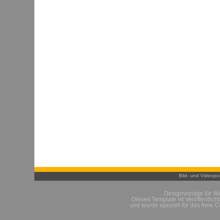
Bild- und Videopor
Designvorlage für W
Dieses Template ist Veröffentlich
und wurde speziell für das freie