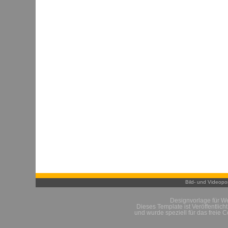
Bild- und Videopor
Designvorlage für W
Dieses Template ist Veröffentlich
und wurde speziell für das freie