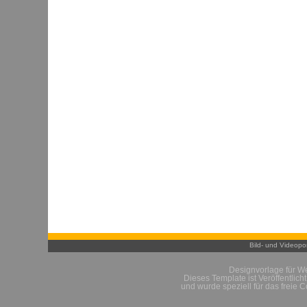
Bild- und Videopor
Designvorlage für W
Dieses Template ist Veröffentlich
und wurde speziell für das freie