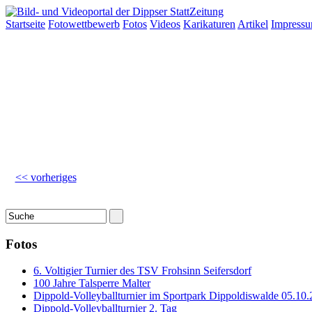
Startseite
Fotowettbewerb
Fotos
Videos
Karikaturen
Artikel
Impress
<< vorheriges
Fotos
6. Voltigier Turnier des TSV Frohsinn Seifersdorf
100 Jahre Talsperre Malter
Dippold-Volleyballturnier im Sportpark Dippoldiswalde 05.10.
Dippold-Volleyballturnier 2. Tag