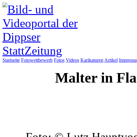
Startseite
Fotowettbewerb
Fotos
Videos
Karikaturen
Artikel
Impress
Malter in Fl
Foto: © Lutz Hauptvog