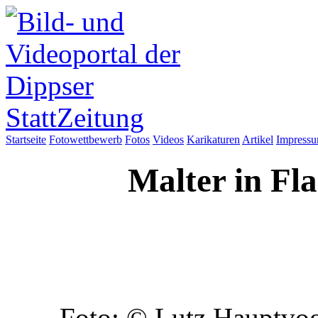
Startseite
Fotowettbewerb
Fotos
Videos
Karikaturen
Artikel
Impress
Malter in Fl
Foto: © Lutz Hauptvog