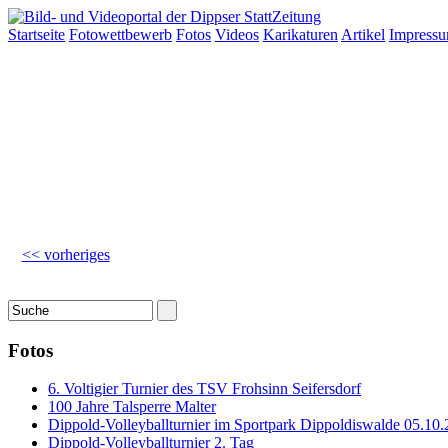
Startseite
Fotowettbewerb
Fotos
Videos
Karikaturen
Artikel
Impress
<< vorheriges
Fotos
6. Voltigier Turnier des TSV Frohsinn Seifersdorf
100 Jahre Talsperre Malter
Dippold-Volleyballturnier im Sportpark Dippoldiswalde 05.10.
Dippold-Volleyballturnier 2. Tag