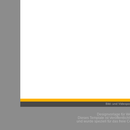
Bild- und Videopor
Designvorlage für W
Dieses Template ist Veröffentlich
und wurde speziell für das freie