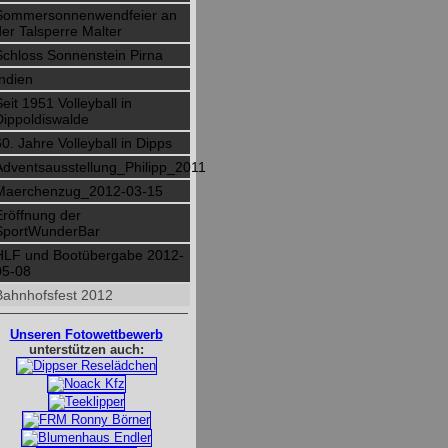
Sommersonnenwendfeier an
der Talsperre Malter
Schloss Sonnenstein Pirna
Indien
eit 1951 Volleyball in
Dippoldiswalde
60. Jahre Volleyball in Dipps
Adventsausstellung_Philipp_2011
Maerchenzug_2012-03-15
Eröffnung der
SportWunderBar
HLF und Bootübergabe 2012-
05-08
Bahnhofsfest 2012
Unseren Fotowettbewerb
unterstützen auch: