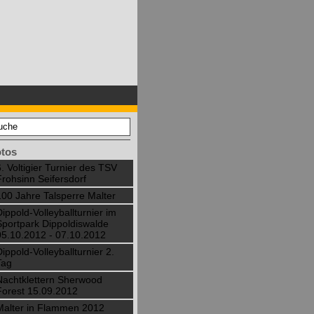
tos
6. Voltigier Turnier des TSV
Frohsinn Seifersdorf
100 Jahre Talsperre Malter
Dippold-Volleyballturnier im
Sportpark Dippoldiswalde
05.10.2012 - 07.10.2012
Dippold-Volleyballturnier 2.
Tag
Nachtklettern Sherwood
Forest 15.09.2012
Malter in Flammen 2012