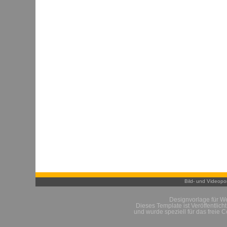
Bild- und Videopor
Designvorlage für W
Dieses Template ist Veröffentlich
und wurde speziell für das freie