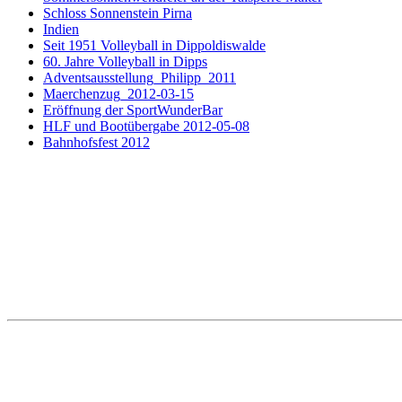
Schloss Sonnenstein Pirna
Indien
Seit 1951 Volleyball in Dippoldiswalde
60. Jahre Volleyball in Dipps
Adventsausstellung_Philipp_2011
Maerchenzug_2012-03-15
Eröffnung der SportWunderBar
HLF und Bootübergabe 2012-05-08
Bahnhofsfest 2012