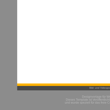
Bild- und Videopor
Designvorlage für W
Dieses Template ist Veröffentlich
und wurde speziell für das freie