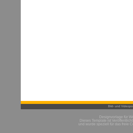
Bild- und Videopor
Designvorlage für W
Dieses Template ist Veröffentlich
und wurde speziell für das freie