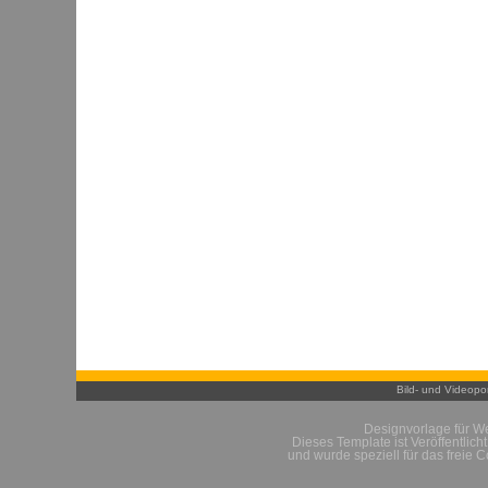
Bild- und Videopor
Designvorlage für W
Dieses Template ist Veröffentlich
und wurde speziell für das freie