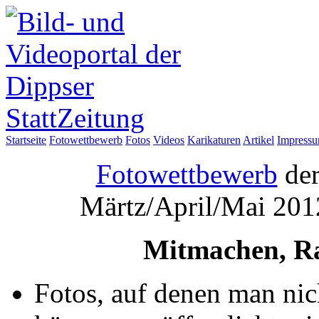
Startseite
Fotowettbewerb
Fotos
Videos
Karikaturen
Artikel
Impress
Fotowettbewerb
der
Märtz/April/Mai 201
Mitmachen, R
Fotos, auf denen man nich