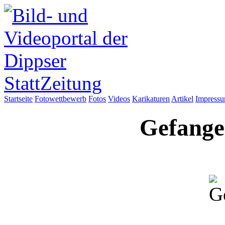
Startseite
Fotowettbewerb
Fotos
Videos
Karikaturen
Artikel
Impress
Gefange