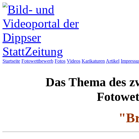
Startseite
Fotowettbewerb
Fotos
Videos
Karikaturen
Artikel
Impress
Das Thema des zw
Fotowet
"B