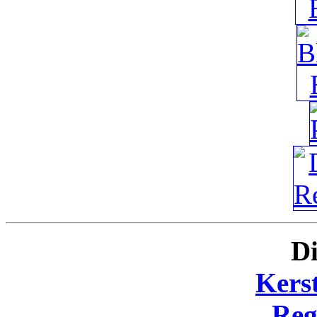
Di
Kers
Reg