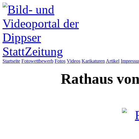
Startseite
Fotowettbewerb
Fotos
Videos
Karikaturen
Artikel
Impress
Rathaus von