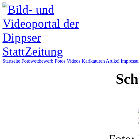
Startseite
Fotowettbewerb
Fotos
Videos
Karikaturen
Artikel
Impress
Sch
Foto: