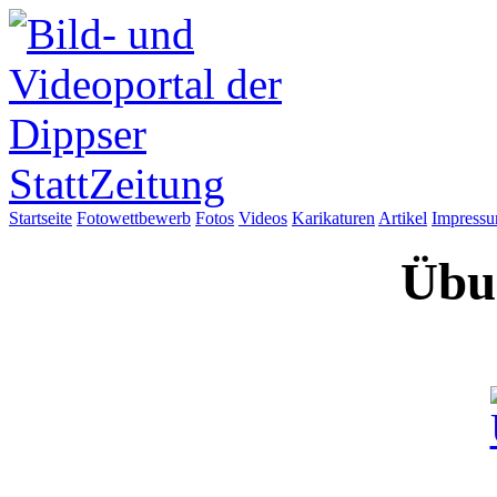
Startseite
Fotowettbewerb
Fotos
Videos
Karikaturen
Artikel
Impress
Übun