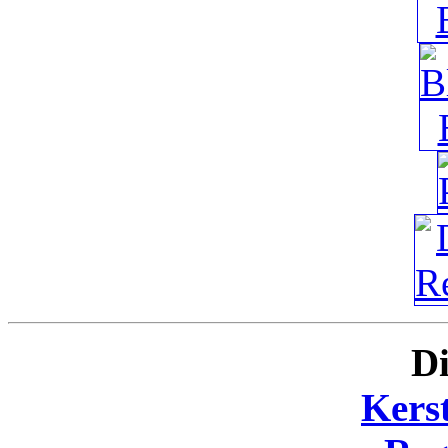
Di
Kers