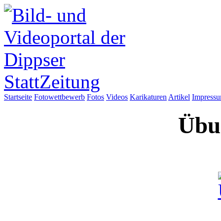
Startseite
Fotowettbewerb
Fotos
Videos
Karikaturen
Artikel
Impress
Übun