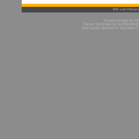
Bild- und Videopor
Designvorlage für W
Dieses Template ist Veröffentlich
und wurde speziell für das freie