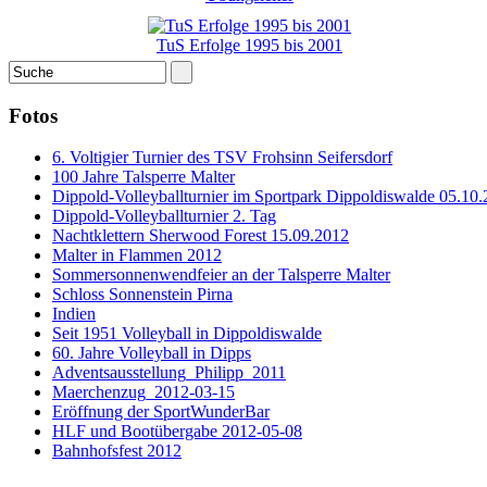
TuS Erfolge 1995 bis 2001
Fotos
6. Voltigier Turnier des TSV Frohsinn Seifersdorf
100 Jahre Talsperre Malter
Dippold-Volleyballturnier im Sportpark Dippoldiswalde 05.10.
Dippold-Volleyballturnier 2. Tag
Nachtklettern Sherwood Forest 15.09.2012
Malter in Flammen 2012
Sommersonnenwendfeier an der Talsperre Malter
Schloss Sonnenstein Pirna
Indien
Seit 1951 Volleyball in Dippoldiswalde
60. Jahre Volleyball in Dipps
Adventsausstellung_Philipp_2011
Maerchenzug_2012-03-15
Eröffnung der SportWunderBar
HLF und Bootübergabe 2012-05-08
Bahnhofsfest 2012