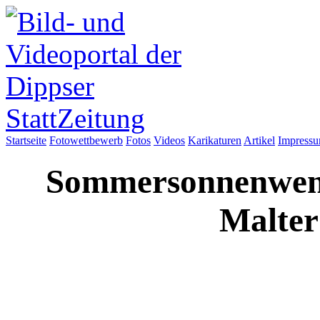
Startseite
Fotowettbewerb
Fotos
Videos
Karikaturen
Artikel
Impress
Sommersonnenwendf
Malter