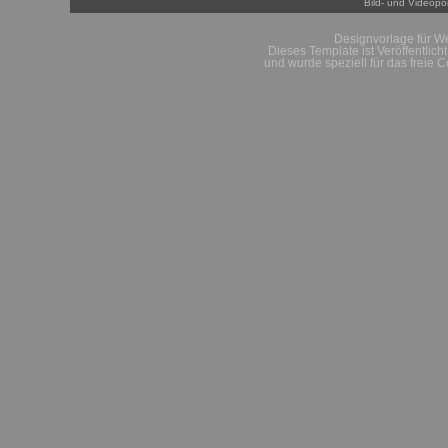
Bild- und Videopor
Designvorlage für W
Dieses Template ist Veröffentlich
und wurde speziell für das freie