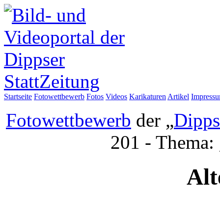
Startseite
Fotowettbewerb
Fotos
Videos
Karikaturen
Artikel
Impress
Fotowettbewerb
der „
Dipps
201 - Thema:
Alt