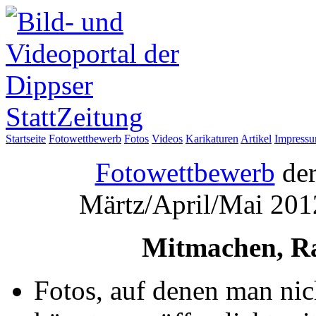
Startseite
Fotowettbewerb
Fotos
Videos
Karikaturen
Artikel
Impress
Fotowettbewerb
der
Märtz/April/Mai 201
Mitmachen, R
Fotos, auf denen man nich