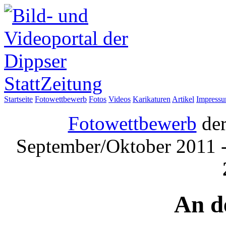
Startseite
Fotowettbewerb
Fotos
Videos
Karikaturen
Artikel
Impress
Fotowettbewerb
der
September/Oktober 2011 
An d