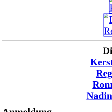
Di
Kers
Reg
Ron
Nadi
Anmeldung