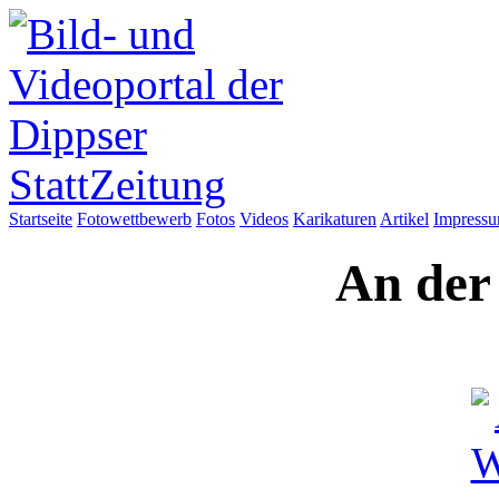
Startseite
Fotowettbewerb
Fotos
Videos
Karikaturen
Artikel
Impress
An der 