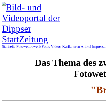
Startseite
Fotowettbewerb
Fotos
Videos
Karikaturen
Artikel
Impress
Das Thema des zw
Fotowet
"B