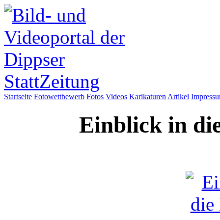
Startseite
Fotowettbewerb
Fotos
Videos
Karikaturen
Artikel
Impress
Einblick in di