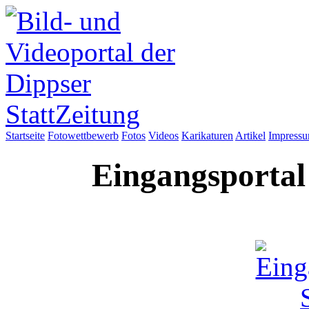
Startseite
Fotowettbewerb
Fotos
Videos
Karikaturen
Artikel
Impress
Eingangsportal