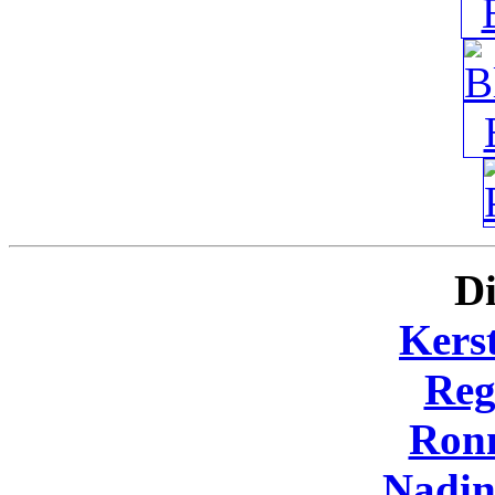
Di
Kers
Reg
Ron
Nadi