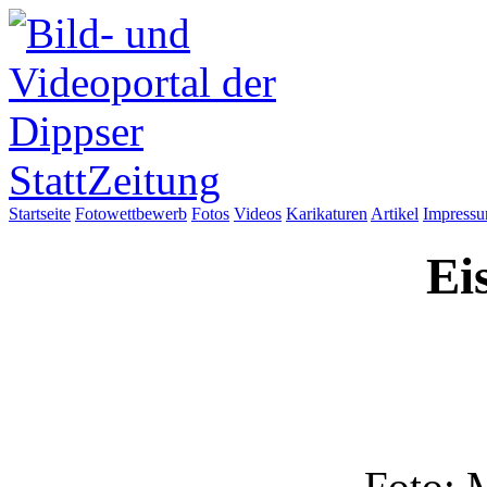
Startseite
Fotowettbewerb
Fotos
Videos
Karikaturen
Artikel
Impress
Ei
Foto: 