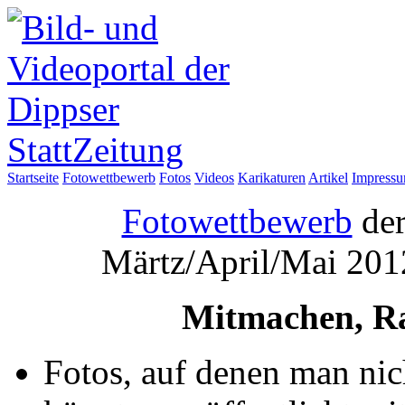
Startseite
Fotowettbewerb
Fotos
Videos
Karikaturen
Artikel
Impress
Fotowettbewerb
der
Märtz/April/Mai 201
Mitmachen, R
Fotos, auf denen man nich