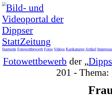
Startseite
Fotowettbewerb
Fotos
Videos
Karikaturen
Artikel
Impress
Fotowettbewerb
der „
Dipps
201 - Thema:
Frau