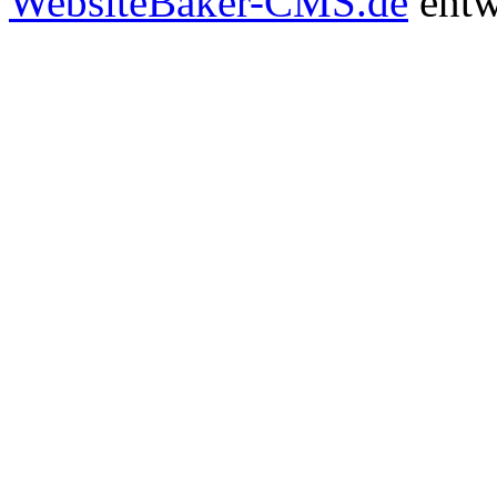
WebsiteBaker-CMS.de
entw