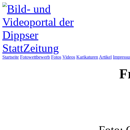
Startseite
Fotowettbewerb
Fotos
Videos
Karikaturen
Artikel
Impress
F
Foto: 