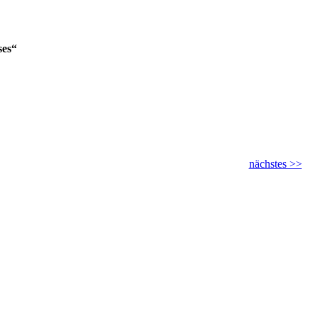
ses“
nächstes >>