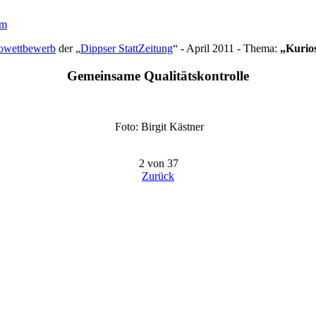
um
owettbewerb
der „
Dippser StattZeitung
“ - April 2011 - Thema:
„Kurio
Gemeinsame Qualitätskontrolle
Foto: Birgit Kästner
2 von 37
Zurück