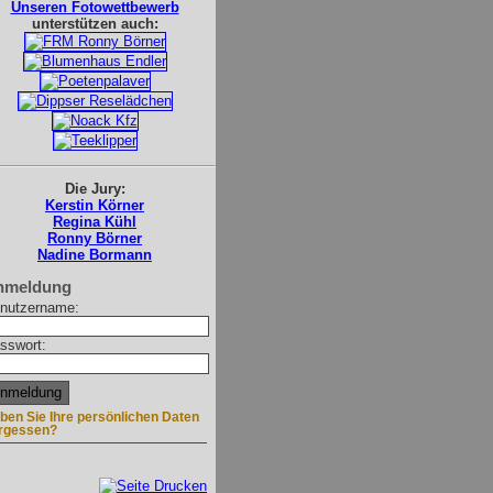
Unseren Fotowettbewerb
unterstützen auch:
Die Jury:
Kerstin Körner
Regina Kühl
Ronny Börner
Nadine Bormann
nmeldung
nutzername:
sswort:
ben Sie Ihre persönlichen Daten
rgessen?