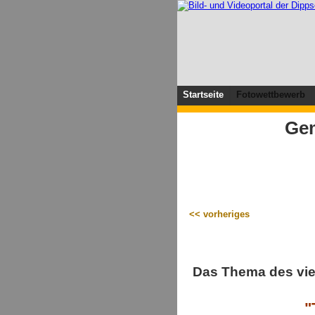
Startseite
Fotowettbewerb
Gem
<< vorheriges
Das Thema des vi
"