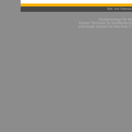
Bild- und Videopor
Designvorlage für W
Dieses Template ist Veröffentlich
und wurde speziell für das freie