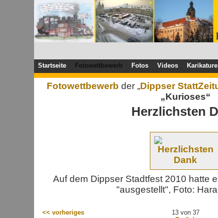
Startseite
Fotowettbewerb
Fotos
Videos
Karikatur
Fotowettbewerb
der „
Dippser StattZei
„Kurioses“
Herzlichsten 
Auf dem Dippser Stadtfest 2010 hatte e
"ausgestellt", Foto: Har
<< vorheriges
13 von 37