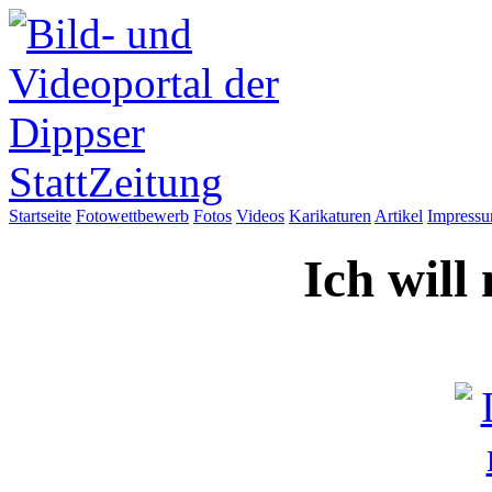
Startseite
Fotowettbewerb
Fotos
Videos
Karikaturen
Artikel
Impress
Ich will