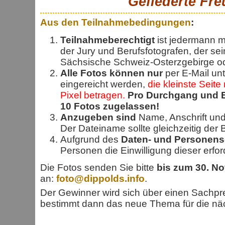
"Gefiederte Fr
Aus den Teilnahmebedingungen
:
Teilnahmeberechtigt
ist jedermann m
der Jury und Berufsfotografen, der se
Sächsische Schweiz-Osterzgebirge od
Alle Fotos können nur
per E-Mail un
eingereicht werden,
die kleinste Seit
Pixel betragen.
Pro Durchgang und E
10 Fotos zugelassen!
Anzugeben sind
Name, Anschrift und
Der Dateiname sollte gleichzeitig der Bi
Aufgrund des
Daten- und Personens
Personen die Einwilligung dieser erford
Die Fotos senden Sie bitte
bis zum 30. N
an:
foto@dippolds.info
.
Der Gewinner wird sich über einen Sachpr
bestimmt dann das neue Thema für die nä