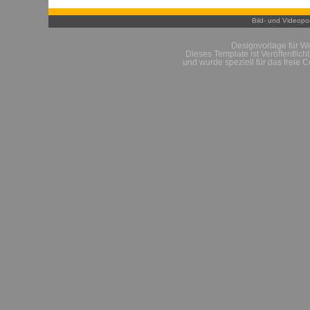
Bild- und Videopor
Designvorlage für W
Dieses Template ist Veröffentlich
und wurde speziell für das freie