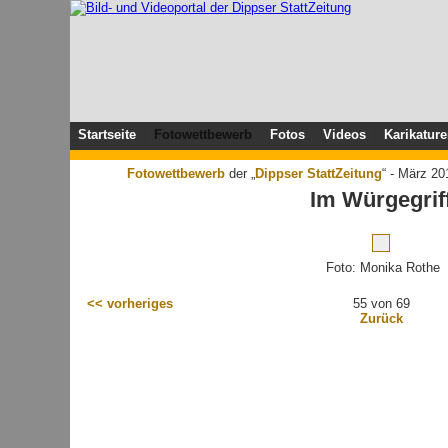
Startseite
Fotowettbewerb
Fotos
Videos
Karikatur
Fotowettbewerb
der „
Dippser StattZeitung
“ - März 2
Im Würgegrif
Foto: Monika Rothe
<< vorheriges
55 von 69
Zurück