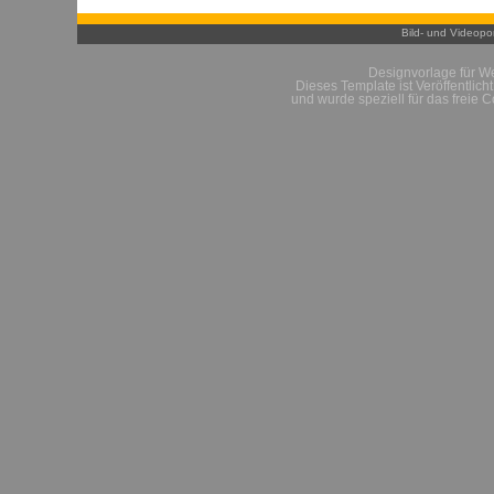
Bild- und Videopor
Designvorlage für W
Dieses Template ist Veröffentlich
und wurde speziell für das freie