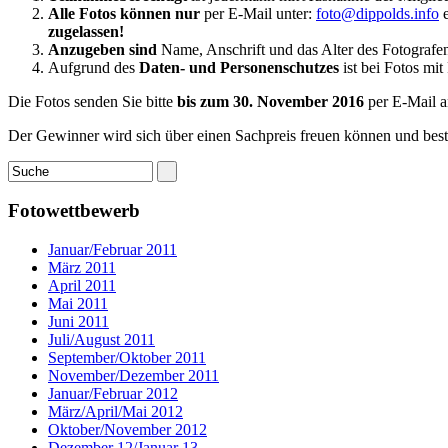
Alle Fotos können nur
per E-Mail unter:
foto@dippolds.info
e
zugelassen!
Anzugeben sind
Name, Anschrift und das Alter des Fotografen. 
Aufgrund des
Daten- und Personenschutzes
ist bei Fotos mit
Die Fotos senden Sie bitte
bis zum 30. November 2016
per E-Mail 
Der Gewinner wird sich über einen Sachpreis freuen können und bes
Fotowettbewerb
Januar/Februar 2011
März 2011
April 2011
Mai 2011
Juni 2011
Juli/August 2011
September/Oktober 2011
November/Dezember 2011
Januar/Februar 2012
März/April/Mai 2012
Oktober/November 2012
Dezember 12/Januar 13