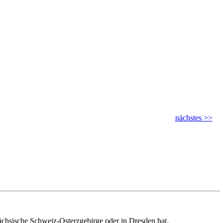
nächstes >>
ächsische Schweiz-Osterzgebirge oder in Dresden hat.