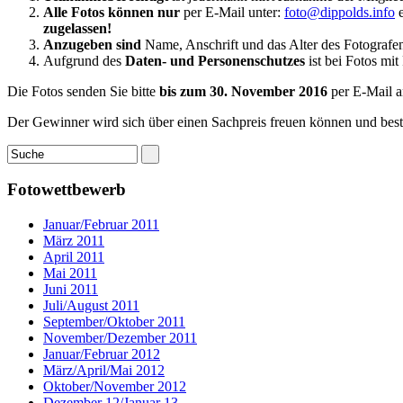
Alle Fotos können nur
per E-Mail unter:
foto@dippolds.info
e
zugelassen!
Anzugeben sind
Name, Anschrift und das Alter des Fotografen. 
Aufgrund des
Daten- und Personenschutzes
ist bei Fotos mit
Die Fotos senden Sie bitte
bis zum 30. November 2016
per E-Mail 
Der Gewinner wird sich über einen Sachpreis freuen können und bes
Fotowettbewerb
Januar/Februar 2011
März 2011
April 2011
Mai 2011
Juni 2011
Juli/August 2011
September/Oktober 2011
November/Dezember 2011
Januar/Februar 2012
März/April/Mai 2012
Oktober/November 2012
Dezember 12/Januar 13