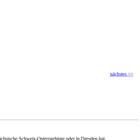
nächstes >>
ächsische Schweiz-Osterzgebirge oder in Dresden hat.