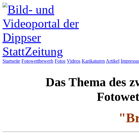
Startseite
Fotowettbewerb
Fotos
Videos
Karikaturen
Artikel
Impress
Das Thema des zw
Fotowet
"B