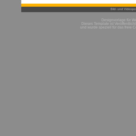
Bild- und Videopor
Designvorlage für W
Dieses Template ist Veröffentlich
und wurde speziell für das freie