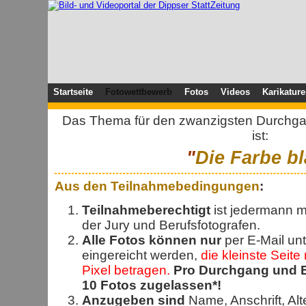
Startseite
Fotowettbewerb
Fotos
Videos
Karikatur
Das Thema für den zwanzigsten Durchg
ist:
"
Die Farbe b
Aus den Teilnahmebedingungen
:
Teilnahmeberechtigt
ist jedermann m
der Jury und Berufsfotografen.
Alle Fotos können nur
per E-Mail un
eingereicht werden,
die kleinste Seit
Pixel betragen.
Pro Durchgang und E
10 Fotos zugelassen*!
Anzugeben sind
Name, Anschrift, Al