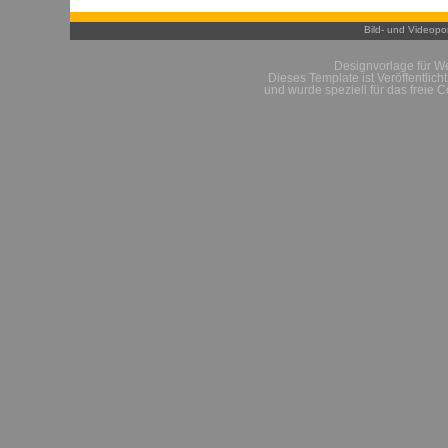
Bild- und Videopor
Designvorlage für W
Dieses Template ist Veröffentlich
und wurde speziell für das freie