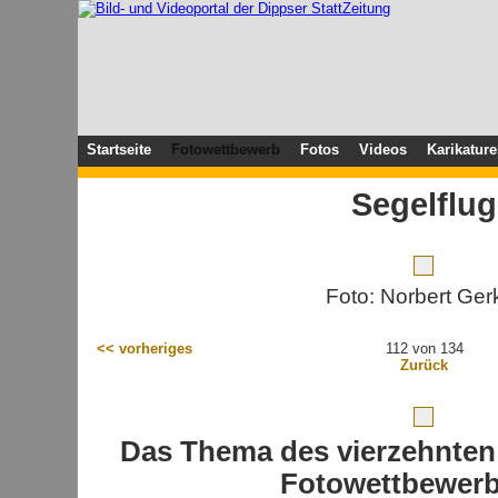
Startseite
Fotowettbewerb
Fotos
Videos
Karikatur
Segelflug
Foto: Norbert Ger
<< vorheriges
112 von 134
Zurück
Das Thema des vierzehnte
Fotowettbewerbs