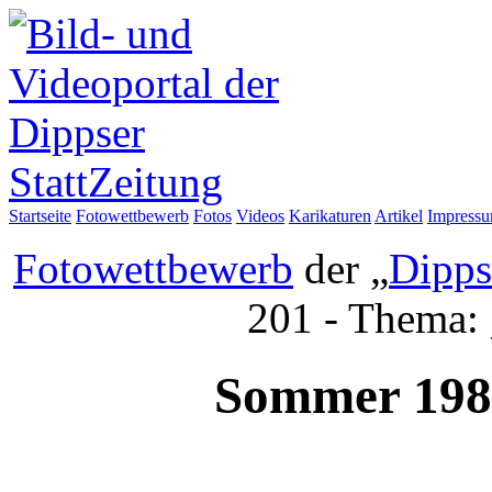
Startseite
Fotowettbewerb
Fotos
Videos
Karikaturen
Artikel
Impress
Fotowettbewerb
der „
Dipps
201 - Thema:
Sommer 198