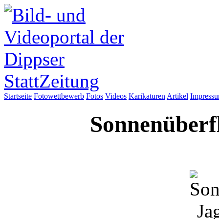
Startseite
Fotowettbewerb
Fotos
Videos
Karikaturen
Artikel
Impress
Sonnenüberfl